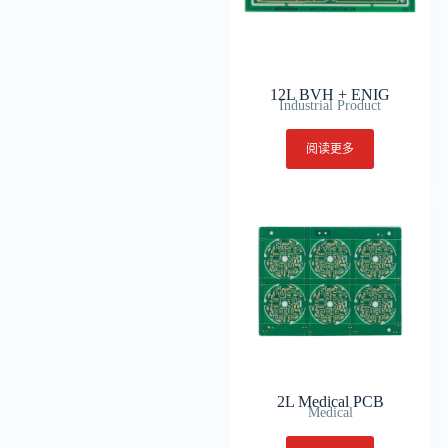
12L BVH + ENIG
Industrial Product
阅读更多
2L Medical PCB
Medical