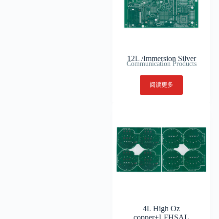
12L /Immersion Silver
Communication Products
阅读更多
4L High Oz
copper+LFHSAL