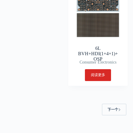
6L
BVH+HDI(1+4+1)+
OSP
Consumer Electronics
阅读更多
下一个