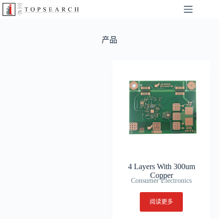
产品
4 Layers With 300um
Copper
Consumer Electronics
阅读更多