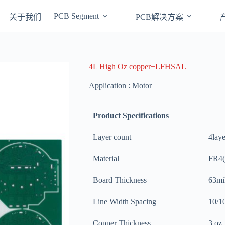
PCB Segment
关于我们
PCB解决方案
4L High Oz copper+LFHSAL
Application : Motor
Product Specifications
Layer count
4laye
Material
FR4(
Board Thickness
63mi
Line Width Spacing
10/1
Copper Thickness
3 oz