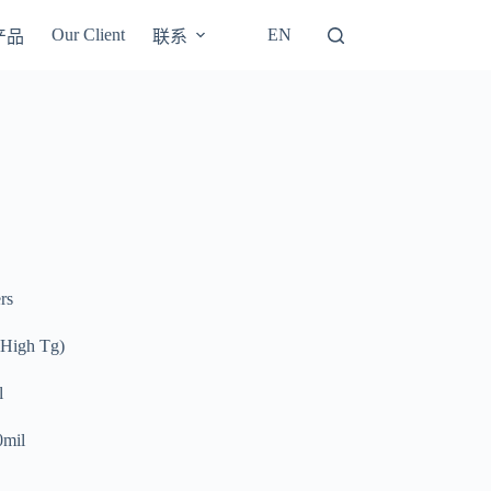
Our Client
EN
产品
联系
rs
High Tg)
l
0mil