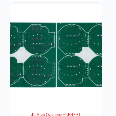
4L High Oz copper+LFHSAL