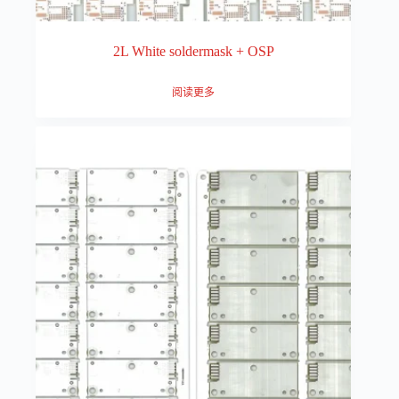
2L White soldermask + OSP
阅读更多