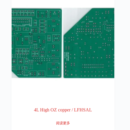
4L High OZ copper / LFHSAL
阅读更多