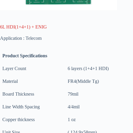
6L HDI(1+4+1) + ENIG
Application : Telecom
Product Specifications
Layer Count
6 layers (1+4+1 HDI)
Material
FR4(Middle Tg)
Board Thickness
79mil
Line Width Spacing
4/4mil
Copper thickness
1 oz
Unit Size
( 124.9x58mm)