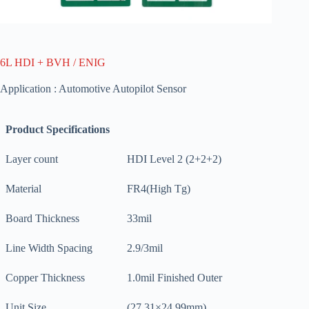
6L HDI + BVH / ENIG
Application : Automotive Autopilot Sensor
Product Specifications
Layer count
HDI Level 2 (2+2+2)
Material
FR4(High Tg)
Board Thickness
33mil
Line Width Spacing
2.9/3mil
Copper Thickness
1.0mil Finished Outer
Unit Size
(27.31×24.99mm)